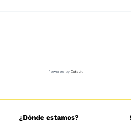
rca
 m2
 m2
Powered by
Estatik
4
mento
¿Dónde estamos?