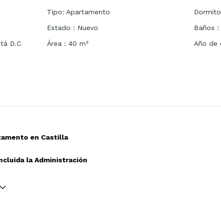
Tipo
:
Apartamento
Dormito
Estado
:
Nuevo
Baños
:
tá D.C
Área
:
40
m²
Año de 
tamento en Castilla
cluida la Administración
ar