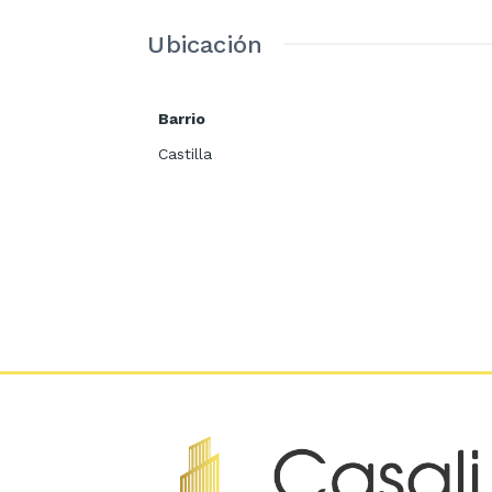
Departamento:
Cundinama
Ciudad:
Bogotá
Ubicación
Localidad:
Kennedy
Zona:
Castilla (Valladolid)
Barrio
Superficie Construida:
40
Superficie Privada:
37.89
Castilla
Habitaciones:
2
Baños:
1
Garaje:
1 comunal
Estrato:
3
Niveles:
15
Año de construcción:
202
Tipo de Inmueble:
Aparta
Negocio:
Alquiler
Administración:
$ 140.000
Descripción Adicional