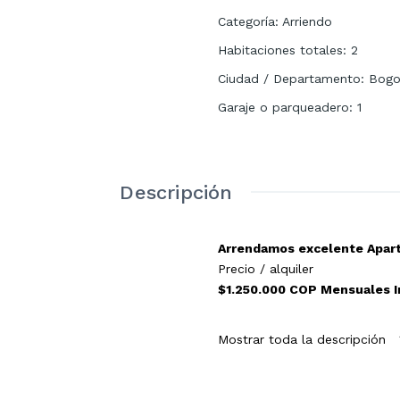
Categoría
:
Arriendo
Habitaciones totales
:
2
Ciudad / Departamento
:
Bogo
Garaje o parqueadero
:
1
Descripción
Arrendamos excelente Apar
Precio / alquiler
$1.250.000 COP Mensuales In
Detalles del Inmueble
Mostrar toda la descripción
Estado:
Nuevo para estren
País:
Colombia